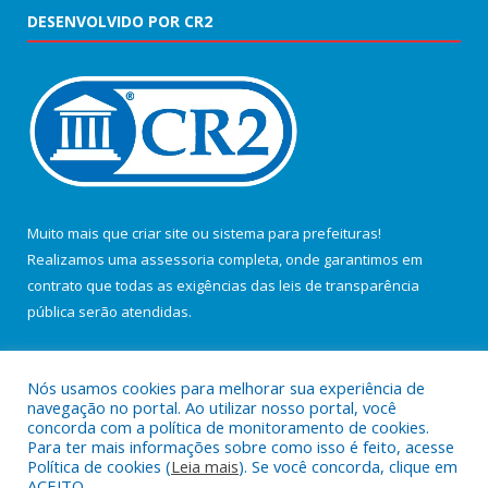
DESENVOLVIDO POR CR2
Muito mais que
criar site
ou
sistema para prefeituras
!
Realizamos uma
assessoria
completa, onde garantimos em
contrato que todas as exigências das
leis de transparência
pública
serão atendidas.
Conheça o
PNTP
e o
Radar da Transparência Pública
Nós usamos cookies para melhorar sua experiência de
navegação no portal. Ao utilizar nosso portal, você
concorda com a política de monitoramento de cookies.
Para ter mais informações sobre como isso é feito, acesse
Política de cookies (
Leia mais
). Se você concorda, clique em
Todos os direitos reservados a Câmara Municipal de Salvaterra.
ACEITO.