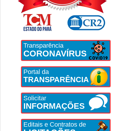
Transparência
CORONAVÍRUS
Portal da
TRANSPARÊNCIA
Solicitar
INFORMAÇÕES
Editais e Contratos de