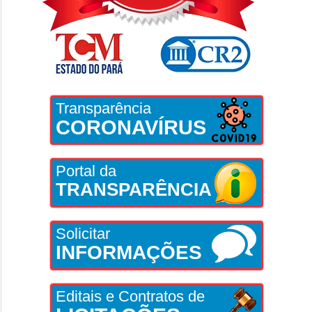
Transparência
CORONAVÍRUS
Portal da
TRANSPARÊNCIA
Solicitar
INFORMAÇÕES
Editais e Contratos de