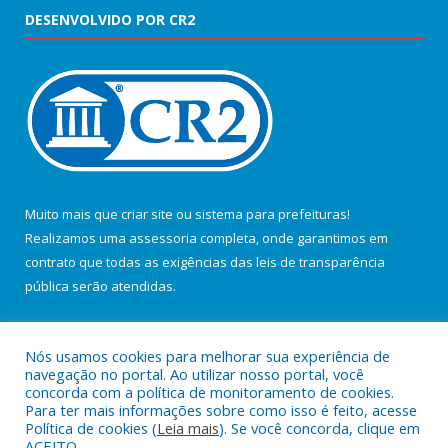
DESENVOLVIDO POR CR2
Muito mais que
criar site
ou
sistema para prefeituras
!
Realizamos uma
assessoria
completa, onde garantimos em
contrato que todas as exigências das
leis de transparência
pública
serão atendidas.
Conheça o
PNTP
e o
Radar da Transparência Pública
Nós usamos cookies para melhorar sua experiência de
navegação no portal. Ao utilizar nosso portal, você
concorda com a política de monitoramento de cookies.
Para ter mais informações sobre como isso é feito, acesse
Política de cookies (
Leia mais
). Se você concorda, clique em
Todos os direitos reservados a Câmara Municipal de Salvaterra.
ACEITO.