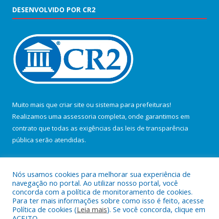
DESENVOLVIDO POR CR2
Muito mais que
criar site
ou
sistema para prefeituras
!
Realizamos uma
assessoria
completa, onde garantimos em
contrato que todas as exigências das
leis de transparência
pública
serão atendidas.
Conheça o
PNTP
e o
Radar da Transparência Pública
Nós usamos cookies para melhorar sua experiência de
navegação no portal. Ao utilizar nosso portal, você
concorda com a política de monitoramento de cookies.
Para ter mais informações sobre como isso é feito, acesse
Política de cookies (
Leia mais
). Se você concorda, clique em
Todos os direitos reservados a Câmara Municipal de Salvaterra.
ACEITO.