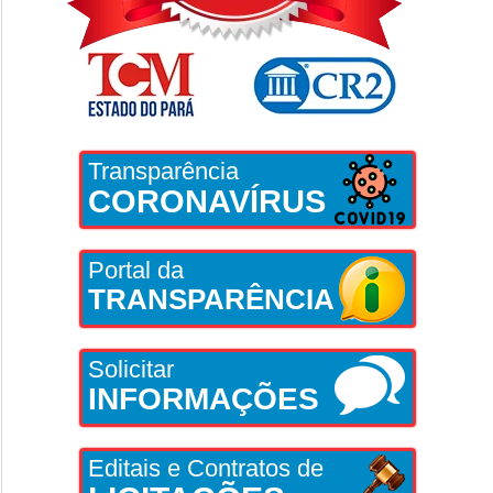
Transparência
CORONAVÍRUS
Portal da
TRANSPARÊNCIA
Solicitar
INFORMAÇÕES
Editais e Contratos de