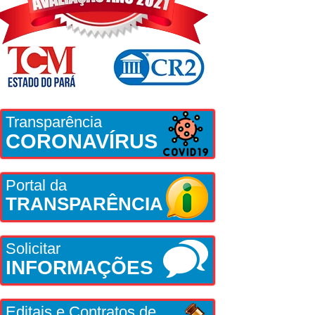
Transparência
CORONAVÍRUS
Portal da
TRANSPARÊNCIA
Solicitar
INFORMAÇÕES
Editais e Contratos de