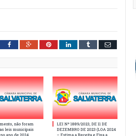
tter
Facebook
Google+
Pinterest
LinkedIn
Tumblr
Email
mento, não foram
LEI Nº 1889/2023, DE 11 DE
as leis municipais
DEZEMBRO DE 2023 (LOA 2024
 no ano de 2024
– Estima a Receita e Fixa a