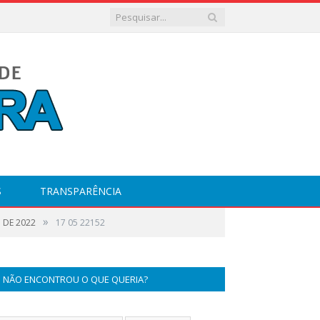
S
TRANSPARÊNCIA
»
 DE 2022
17 05 22152
NÃO ENCONTROU O QUE QUERIA?