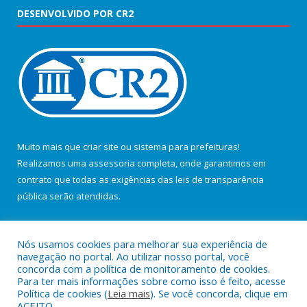
DESENVOLVIDO POR CR2
Muito mais que
criar site
ou
sistema para prefeituras
!
Realizamos uma
assessoria
completa, onde garantimos em
contrato que todas as exigências das
leis de transparência
pública
serão atendidas.
Conheça o
PNTP
e o
Radar da Transparência Pública
Nós usamos cookies para melhorar sua experiência de
navegação no portal. Ao utilizar nosso portal, você
concorda com a política de monitoramento de cookies.
Para ter mais informações sobre como isso é feito, acesse
Política de cookies (
Leia mais
). Se você concorda, clique em
Todos os direitos reservados a Câmara Municipal de Salvaterra.
ACEITO.