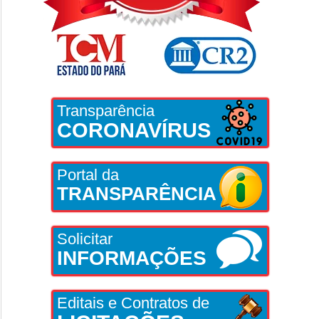
Transparência
CORONAVÍRUS
Portal da
TRANSPARÊNCIA
Solicitar
INFORMAÇÕES
Editais e Contratos de