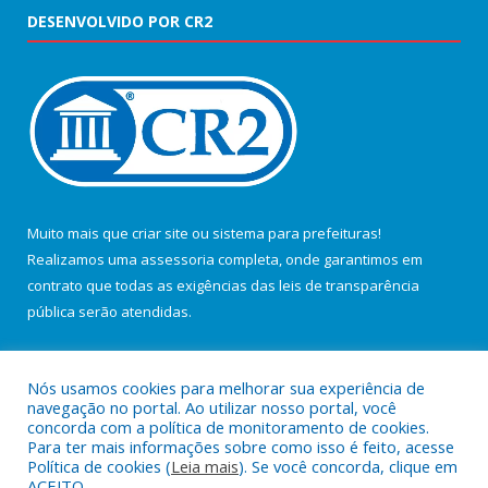
DESENVOLVIDO POR CR2
Muito mais que
criar site
ou
sistema para prefeituras
!
Realizamos uma
assessoria
completa, onde garantimos em
contrato que todas as exigências das
leis de transparência
pública
serão atendidas.
Conheça o
PNTP
e o
Radar da Transparência Pública
Nós usamos cookies para melhorar sua experiência de
navegação no portal. Ao utilizar nosso portal, você
concorda com a política de monitoramento de cookies.
Para ter mais informações sobre como isso é feito, acesse
Política de cookies (
Leia mais
). Se você concorda, clique em
Todos os direitos reservados a Câmara Municipal de Salvaterra.
ACEITO.