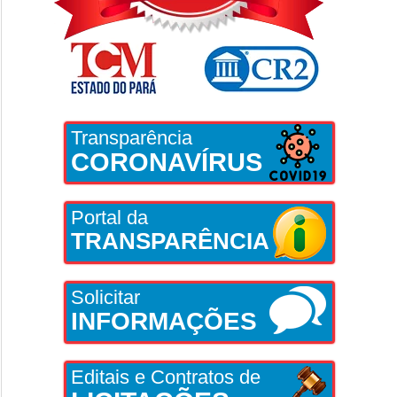
Transparência
CORONAVÍRUS
Portal da
TRANSPARÊNCIA
Solicitar
INFORMAÇÕES
Editais e Contratos de