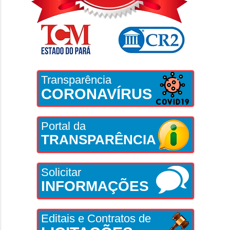
Transparência
CORONAVÍRUS
Portal da
TRANSPARÊNCIA
Solicitar
INFORMAÇÕES
Editais e Contratos de