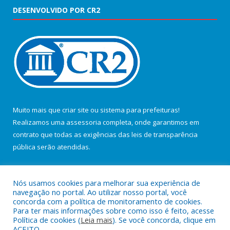
DESENVOLVIDO POR CR2
Muito mais que
criar site
ou
sistema para prefeituras
!
Realizamos uma
assessoria
completa, onde garantimos em
contrato que todas as exigências das
leis de transparência
pública
serão atendidas.
Conheça o
PNTP
e o
Radar da Transparência Pública
Nós usamos cookies para melhorar sua experiência de
navegação no portal. Ao utilizar nosso portal, você
concorda com a política de monitoramento de cookies.
Para ter mais informações sobre como isso é feito, acesse
Política de cookies (
Leia mais
). Se você concorda, clique em
Todos os direitos reservados a Câmara Municipal de Salvaterra.
ACEITO.