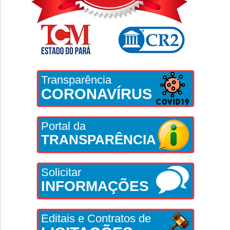
Transparência
CORONAVÍRUS
Portal da
TRANSPARÊNCIA
Solicitar
INFORMAÇÕES
Editais e Contratos de