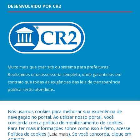
DESENVOLVIDO POR CR2
Muito mais que
criar site
ou
sistema para prefeituras
!
Realizamos uma
assessoria
completa, onde garantimos em
contrato que todas as exigências das
leis de transparência
pública
serão atendidas.
Conheça o
PNTP
e o
Radar da Transparência Pública
Nós usamos cookies para melhorar sua experiência de
navegação no portal. Ao utilizar nosso portal, você
concorda com a política de monitoramento de cookies.
Para ter mais informações sobre como isso é feito, acesse
Política de cookies (
Leia mais
). Se você concorda, clique em
Todos os direitos reservados a Câmara Municipal de Salvaterra.
ACEITO.