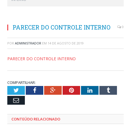
PARECER DO CONTROLE INTERNO
0
POR
ADMINISTRADOR
EM
14 DE AGOSTO DE 2019
PARECER DO CONTROLE INTERNO
COMPARTILHAR:
Twitter
Facebook
Google+
Pinterest
LinkedIn
Tumblr
Email
CONTEÚDO RELACIONADO