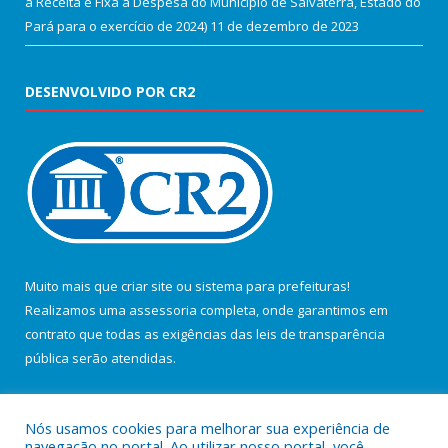
a Receita e Fixa a Despesa do Município de Salvaterra, Estado do
Pará para o exercício de 2024)
11 de dezembro de 2023
DESENVOLVIDO POR CR2
Muito mais que
criar site
ou
sistema para prefeituras
!
Realizamos uma
assessoria
completa, onde garantimos em
contrato que todas as exigências das
leis de transparência
pública
serão atendidas.
Conheça o
PNTP
e o
Radar da Transparência Pública
Nós usamos cookies para melhorar sua experiência de
navegação no portal. Ao utilizar nosso portal, você