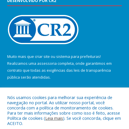
DESENVOLVIDO POR CR2
Muito mais que
criar site
ou
sistema para prefeituras
!
Realizamos uma
assessoria
completa, onde garantimos em
contrato que todas as exigências das
leis de transparência
pública
serão atendidas.
Conheça o
PNTP
e o
Radar da Transparência Pública
Nós usamos cookies para melhorar sua experiência de
navegação no portal. Ao utilizar nosso portal, você
concorda com a política de monitoramento de cookies.
Para ter mais informações sobre como isso é feito, acesse
Política de cookies (
Leia mais
). Se você concorda, clique em
Todos os direitos reservados a Câmara Municipal de Salvaterra.
ACEITO.