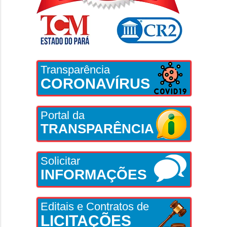
Transparência
CORONAVÍRUS
Portal da
TRANSPARÊNCIA
Solicitar
INFORMAÇÕES
Editais e Contratos de
LICITAÇÕES