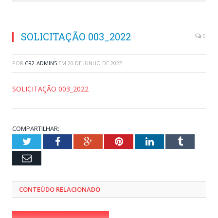
SOLICITAÇÃO 003_2022
0
POR
CR2-ADMIN5
EM
20 DE JUNHO DE 2022
SOLICITAÇÃO 003_2022
COMPARTILHAR:
Twitter
Facebook
Google+
Pinterest
LinkedIn
Tumblr
Email
CONTEÚDO RELACIONADO