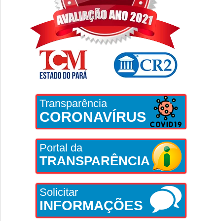
Transparência
CORONAVÍRUS
Portal da
TRANSPARÊNCIA
Solicitar
INFORMAÇÕES