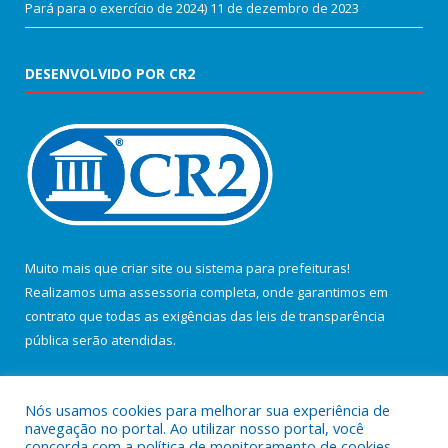
Pará para o exercício de 2024)
11 de dezembro de 2023
DESENVOLVIDO POR CR2
Muito mais que
criar site
ou
sistema para prefeituras
!
Realizamos uma
assessoria
completa, onde garantimos em
contrato que todas as exigências das
leis de transparência
pública
serão atendidas.
Conheça o
PNTP
e o
Radar da Transparência Pública
Nós usamos cookies para melhorar sua experiência de
navegação no portal. Ao utilizar nosso portal, você
concorda com a política de monitoramento de cookies.