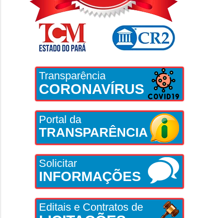
Transparência
CORONAVÍRUS
Portal da
TRANSPARÊNCIA
Solicitar
INFORMAÇÕES
Editais e Contratos de