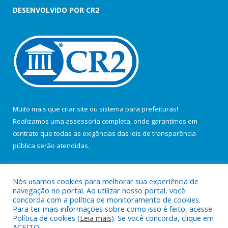
DESENVOLVIDO POR CR2
Muito mais que
criar site
ou
sistema para prefeituras
!
Realizamos uma
assessoria
completa, onde garantimos em
contrato que todas as exigências das
leis de transparência
pública
serão atendidas.
Conheça o
PNTP
e o
Radar da Transparência Pública
Nós usamos cookies para melhorar sua experiência de
navegação no portal. Ao utilizar nosso portal, você
concorda com a política de monitoramento de cookies.
Para ter mais informações sobre como isso é feito, acesse
Política de cookies (
Leia mais
). Se você concorda, clique em
Todos os direitos reservados a Câmara Municipal de Salvaterra.
ACEITO.