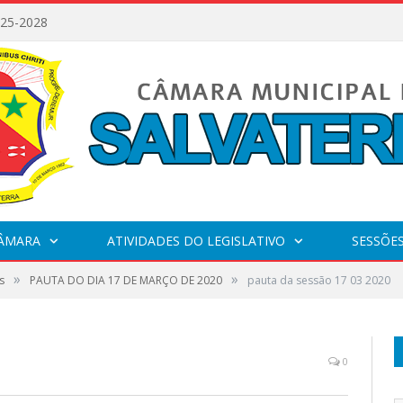
025-2028
CÂMARA
ATIVIDADES DO LEGISLATIVO
SESSÕE
»
»
s
PAUTA DO DIA 17 DE MARÇO DE 2020
pauta da sessão 17 03 2020
0