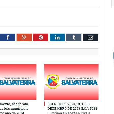
tter
Facebook
Google+
Pinterest
LinkedIn
Tumblr
Email
mento, não foram
LEI Nº 1889/2023, DE 11 DE
as leis municipais
DEZEMBRO DE 2023 (LOA 2024
 no ano de 2024
– Estima a Receita e Fixa a