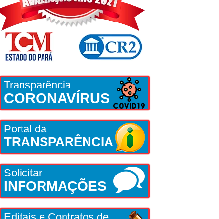
Transparência
CORONAVÍRUS
Portal da
TRANSPARÊNCIA
Solicitar
INFORMAÇÕES
Editais e Contratos de