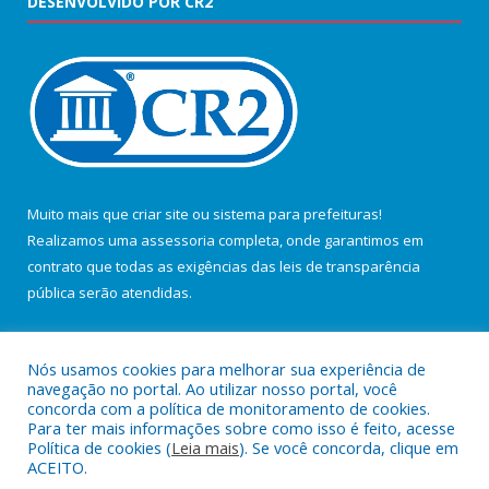
DESENVOLVIDO POR CR2
Muito mais que
criar site
ou
sistema para prefeituras
!
Realizamos uma
assessoria
completa, onde garantimos em
contrato que todas as exigências das
leis de transparência
pública
serão atendidas.
Conheça o
PNTP
e o
Radar da Transparência Pública
Nós usamos cookies para melhorar sua experiência de
navegação no portal. Ao utilizar nosso portal, você
concorda com a política de monitoramento de cookies.
Para ter mais informações sobre como isso é feito, acesse
Política de cookies (
Leia mais
). Se você concorda, clique em
Todos os direitos reservados a Câmara Municipal de Salvaterra.
ACEITO.