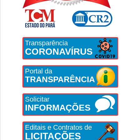
Transparência
CORONAVÍRUS
Portal da
TRANSPARÊNCIA
Solicitar
INFORMAÇÕES
Editais e Contratos de
LICITAÇÕES