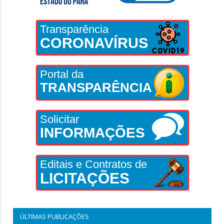
Transparência
CORONAVÍRUS
Portal da
TRANSPARÊNCIA
Solicitar
INFORMAÇÕES
Editais e Contratos de
LICITAÇÕES
ÚLTIMAS PUBLICAÇÕES