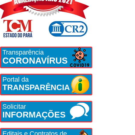
Transparência
CORONAVÍRUS
Portal da
TRANSPARÊNCIA
Solicitar
INFORMAÇÕES
Editais e Contratos de