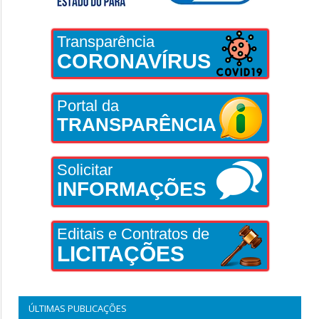
Transparência
CORONAVÍRUS
Portal da
TRANSPARÊNCIA
Solicitar
INFORMAÇÕES
Editais e Contratos de
LICITAÇÕES
ÚLTIMAS PUBLICAÇÕES