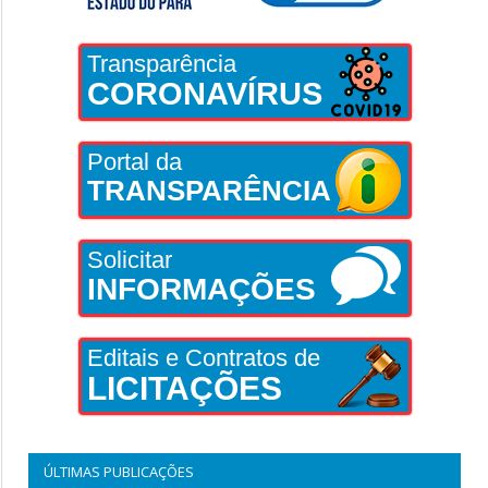
Transparência
CORONAVÍRUS
Portal da
TRANSPARÊNCIA
Solicitar
INFORMAÇÕES
Editais e Contratos de
LICITAÇÕES
ÚLTIMAS PUBLICAÇÕES