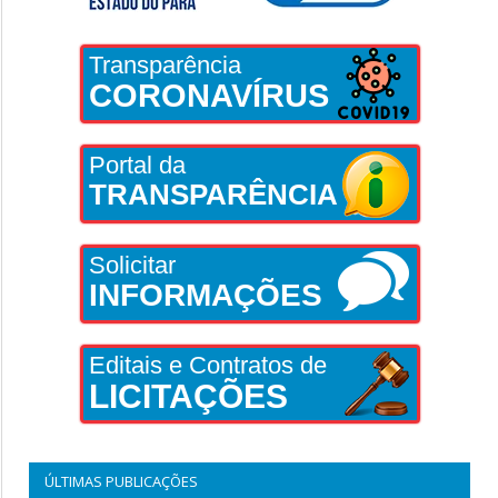
Transparência
CORONAVÍRUS
Portal da
TRANSPARÊNCIA
Solicitar
INFORMAÇÕES
Editais e Contratos de
LICITAÇÕES
ÚLTIMAS PUBLICAÇÕES