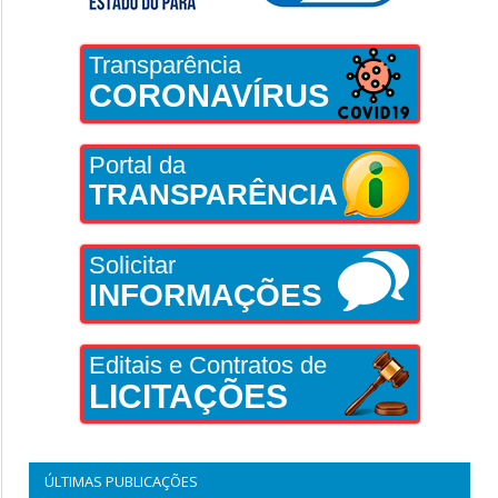
Transparência
CORONAVÍRUS
Portal da
TRANSPARÊNCIA
Solicitar
INFORMAÇÕES
Editais e Contratos de
LICITAÇÕES
ÚLTIMAS PUBLICAÇÕES