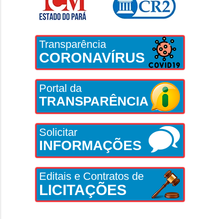
Transparência
CORONAVÍRUS
Portal da
TRANSPARÊNCIA
Solicitar
INFORMAÇÕES
Editais e Contratos de
LICITAÇÕES