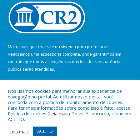
Muito mais que
criar site
ou
sistema para prefeituras
!
Realizamos uma
assessoria
completa, onde garantimos em
contrato que todas as exigências das
leis de transparência
pública
serão atendidas.
Conheça o
PNTP
e o
Radar da Transparência Pública
Nós usamos cookies para melhorar sua experiência de
navegação no portal. Ao utilizar nosso portal, você
concorda com a política de monitoramento de cookies.
Para ter mais informações sobre como isso é feito, acesse
Política de cookies (
Leia mais
). Se você concorda, clique em
Todos os direitos reservados a Câmara Municipal de Salvaterra.
ACEITO.
Mapa do Site
Acessar Área Administrativa
ACEITO
Leia mais
Acessar Webmail