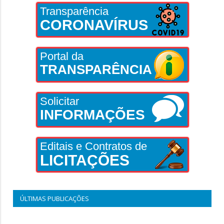
Transparência
CORONAVÍRUS
Portal da
TRANSPARÊNCIA
Solicitar
INFORMAÇÕES
Editais e Contratos de
LICITAÇÕES
ÚLTIMAS PUBLICAÇÕES