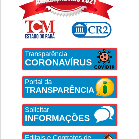
Transparência
CORONAVÍRUS
Portal da
TRANSPARÊNCIA
Solicitar
INFORMAÇÕES
Editais e Contratos de