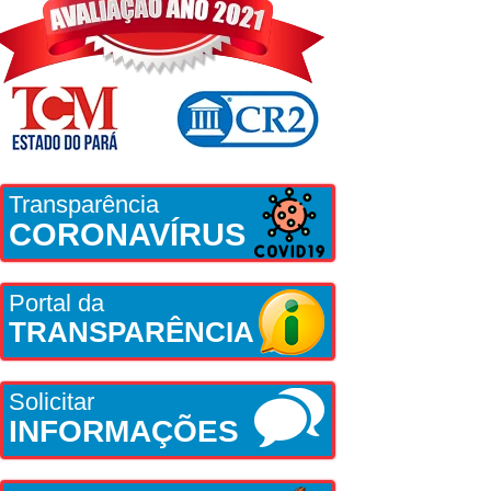
Transparência
CORONAVÍRUS
Portal da
TRANSPARÊNCIA
Solicitar
INFORMAÇÕES