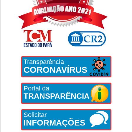
Transparência
CORONAVÍRUS
Portal da
TRANSPARÊNCIA
Solicitar
INFORMAÇÕES