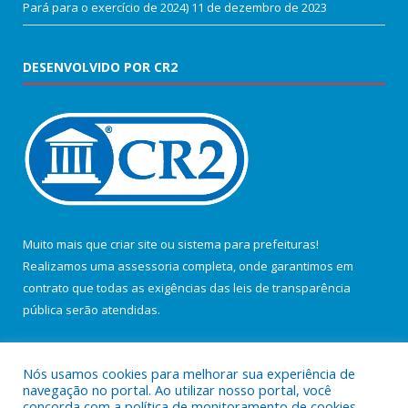
Pará para o exercício de 2024)
11 de dezembro de 2023
DESENVOLVIDO POR CR2
Muito mais que
criar site
ou
sistema para prefeituras
!
Realizamos uma
assessoria
completa, onde garantimos em
contrato que todas as exigências das
leis de transparência
pública
serão atendidas.
Conheça o
PNTP
e o
Radar da Transparência Pública
Nós usamos cookies para melhorar sua experiência de
navegação no portal. Ao utilizar nosso portal, você
concorda com a política de monitoramento de cookies.