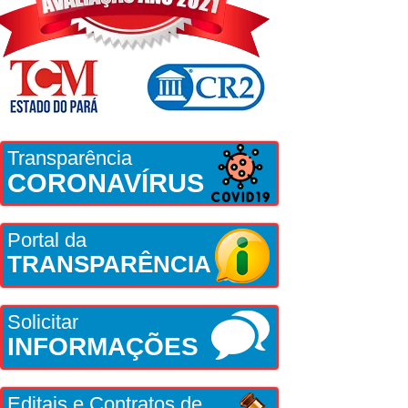
Transparência
CORONAVÍRUS
Portal da
TRANSPARÊNCIA
Solicitar
INFORMAÇÕES
Editais e Contratos de