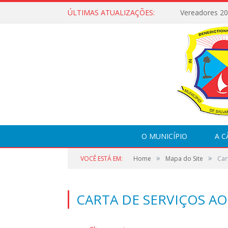
ÚLTIMAS ATUALIZAÇÕES:
Vereadores 2
O MUNICÍPIO
A 
»
»
VOCÊ ESTÁ EM:
Home
Mapa do Site
Car
CARTA DE SERVIÇOS A