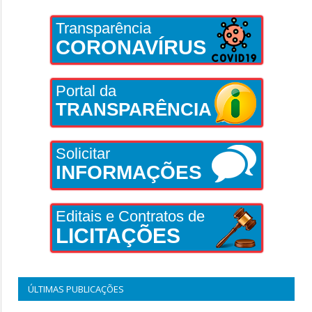
Transparência
CORONAVÍRUS
Portal da
TRANSPARÊNCIA
Solicitar
INFORMAÇÕES
Editais e Contratos de
LICITAÇÕES
ÚLTIMAS PUBLICAÇÕES