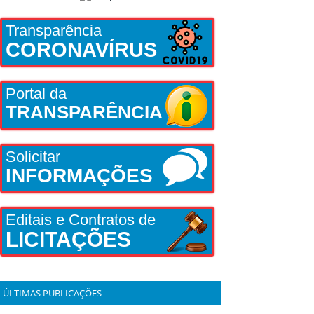
Transparência
CORONAVÍRUS
Portal da
TRANSPARÊNCIA
Solicitar
INFORMAÇÕES
Editais e Contratos de
LICITAÇÕES
ÚLTIMAS PUBLICAÇÕES