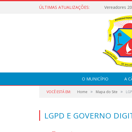
ÚLTIMAS ATUALIZAÇÕES:
Vereadores 2
O MUNICÍPIO
A 
»
»
VOCÊ ESTÁ EM:
Home
Mapa do Site
LGP
LGPD E GOVERNO DIGI