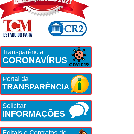
Transparência
CORONAVÍRUS
Portal da
TRANSPARÊNCIA
Solicitar
INFORMAÇÕES
Editais e Contratos de