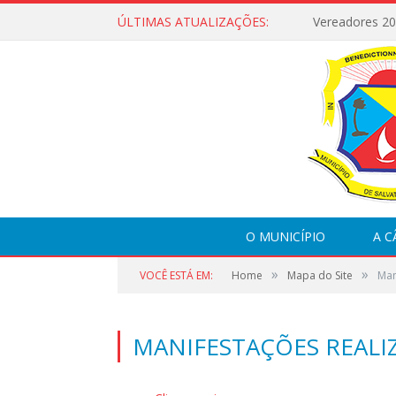
ÚLTIMAS ATUALIZAÇÕES:
Vereadores 2
O MUNICÍPIO
A 
»
»
VOCÊ ESTÁ EM:
Home
Mapa do Site
Man
MANIFESTAÇÕES REALI