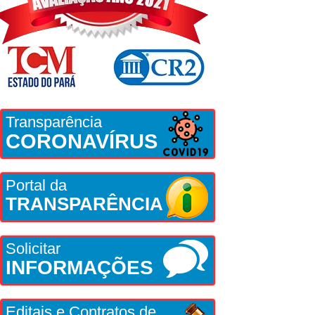
Transparência
CORONAVÍRUS
Portal da
TRANSPARÊNCIA
Solicitar
INFORMAÇÕES
Editais e Contratos de