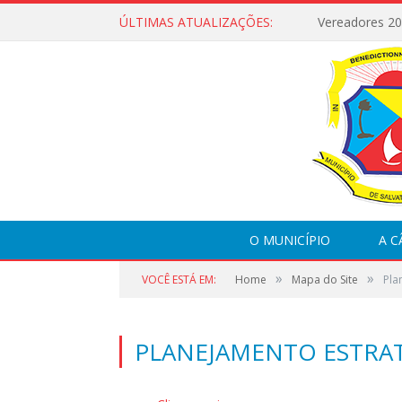
ÚLTIMAS ATUALIZAÇÕES:
Vereadores 2
O MUNICÍPIO
A 
»
»
VOCÊ ESTÁ EM:
Home
Mapa do Site
Pla
PLANEJAMENTO ESTRA