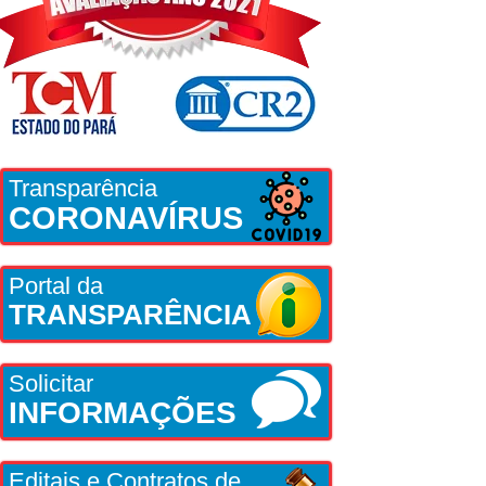
Transparência
CORONAVÍRUS
Portal da
TRANSPARÊNCIA
Solicitar
INFORMAÇÕES
Editais e Contratos de