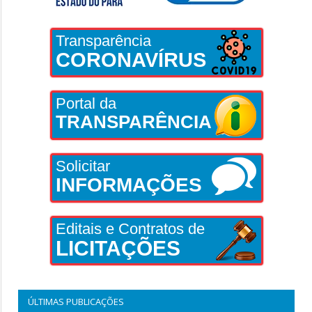
Transparência
CORONAVÍRUS
Portal da
TRANSPARÊNCIA
Solicitar
INFORMAÇÕES
Editais e Contratos de
LICITAÇÕES
ÚLTIMAS PUBLICAÇÕES