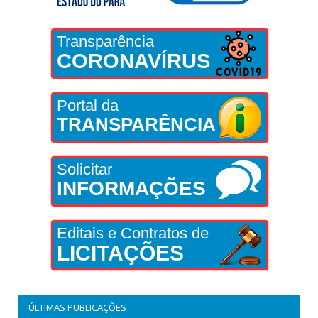
Transparência
CORONAVÍRUS
Portal da
TRANSPARÊNCIA
Solicitar
INFORMAÇÕES
Editais e Contratos de
LICITAÇÕES
ÚLTIMAS PUBLICAÇÕES