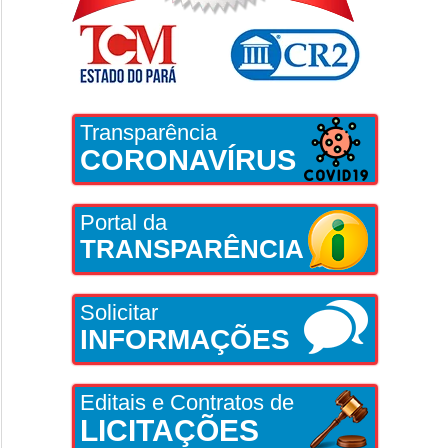
Transparência
CORONAVÍRUS
Portal da
TRANSPARÊNCIA
Solicitar
INFORMAÇÕES
Editais e Contratos de
LICITAÇÕES