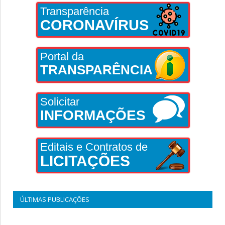
Transparência
CORONAVÍRUS
Portal da
TRANSPARÊNCIA
Solicitar
INFORMAÇÕES
Editais e Contratos de
LICITAÇÕES
ÚLTIMAS PUBLICAÇÕES