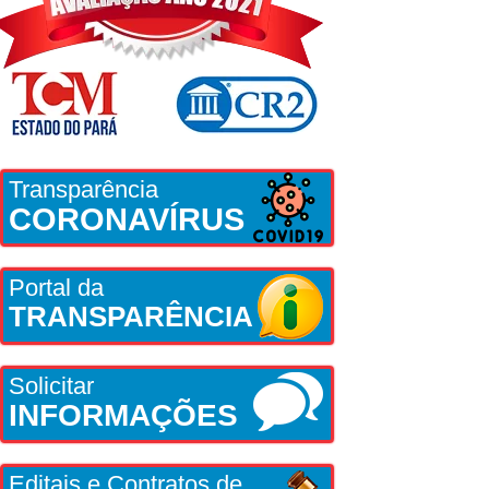
Transparência
CORONAVÍRUS
Portal da
TRANSPARÊNCIA
Solicitar
INFORMAÇÕES
Editais e Contratos de