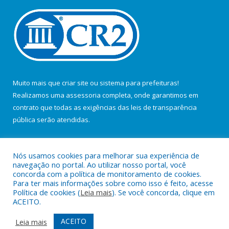
Muito mais que
criar site
ou
sistema para prefeituras
!
Realizamos uma
assessoria
completa, onde garantimos em
contrato que todas as exigências das
leis de transparência
pública
serão atendidas.
Conheça o
PNTP
e o
Radar da Transparência Pública
Nós usamos cookies para melhorar sua experiência de
navegação no portal. Ao utilizar nosso portal, você
concorda com a política de monitoramento de cookies.
Para ter mais informações sobre como isso é feito, acesse
Política de cookies (
Leia mais
). Se você concorda, clique em
Todos os direitos reservados a Câmara Municipal de Salvaterra.
ACEITO.
Mapa do Site
Acessar Área Administrativa
ACEITO
Leia mais