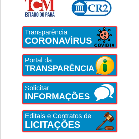
Transparência
CORONAVÍRUS
Portal da
TRANSPARÊNCIA
Solicitar
INFORMAÇÕES
Editais e Contratos de
LICITAÇÕES