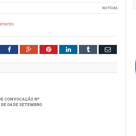
NOTÍCIAS
ecimento
tter
Facebook
Google+
Pinterest
LinkedIn
Tumblr
Email
DE CONVOCAÇÃO Nº
9, DE 04 DE SETEMBRO