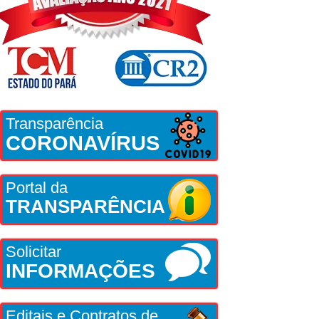
Transparência
CORONAVÍRUS
Portal da
TRANSPARÊNCIA
Solicitar
INFORMAÇÕES
Editais e Contratos de