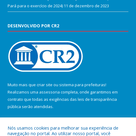
Pará para o exercício de 2024)
11 de dezembro de 2023
DESENVOLVIDO POR CR2
Muito mais que
criar site
ou
sistema para prefeituras
!
Realizamos uma
assessoria
completa, onde garantimos em
contrato que todas as exigências das
leis de transparência
pública
serão atendidas.
Conheça o
PNTP
e o
Radar da Transparência Pública
Nós usamos cookies para melhorar sua experiência de
navegação no portal. Ao utilizar nosso portal, você