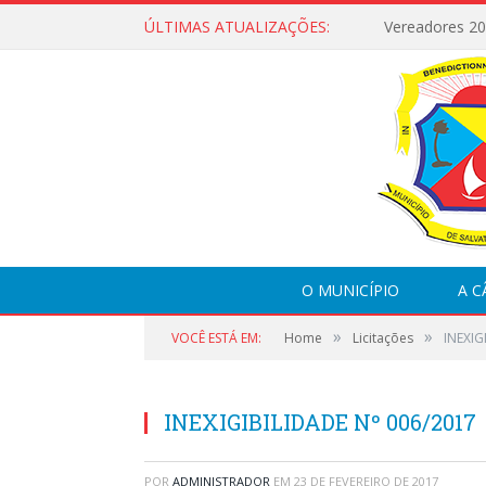
ÚLTIMAS ATUALIZAÇÕES:
Vereadores 2
O MUNICÍPIO
A 
»
»
VOCÊ ESTÁ EM:
Home
Licitações
INEXIG
INEXIGIBILIDADE Nº 006/2017
POR
ADMINISTRADOR
EM
23 DE FEVEREIRO DE 2017