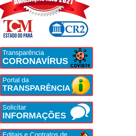
Transparência
CORONAVÍRUS
Portal da
TRANSPARÊNCIA
Solicitar
INFORMAÇÕES
Editais e Contratos de