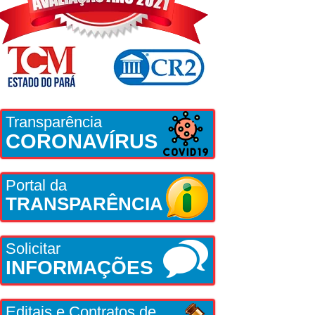
Transparência
CORONAVÍRUS
Portal da
TRANSPARÊNCIA
Solicitar
INFORMAÇÕES
Editais e Contratos de