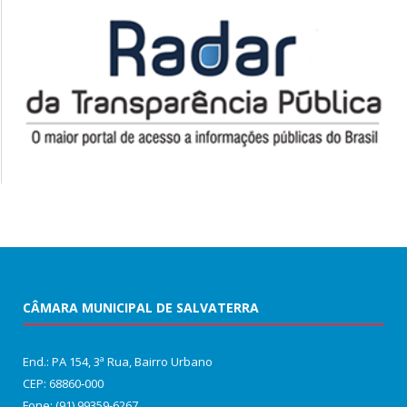
CÂMARA MUNICIPAL DE SALVATERRA
End.: PA 154, 3ª Rua, Bairro Urbano
CEP: 68860‑000
Fone: (91) 99359-6267