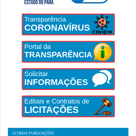
Transparência
CORONAVÍRUS
Portal da
TRANSPARÊNCIA
Solicitar
INFORMAÇÕES
Editais e Contratos de
LICITAÇÕES
ÚLTIMAS PUBLICAÇÕES