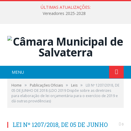
ÚLTIMAS ATUALIZAÇÕES:
Vereadores 2025-2028
MENU
»
»
»
Home
Publicações Oficiais
Leis
LEI Nº 1207/2018, DE
05 DE JUNHO DE 2018 (LDO 2019 Dispõe sobre as diretrizes
para elaboração de lei orçamentária para o exercício de 2019 e
dá outras providências)
LEI Nº 1207/2018, DE 05 DE JUNHO
0