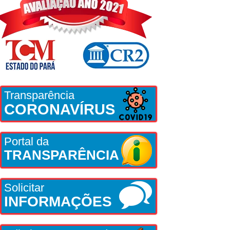
Transparência
CORONAVÍRUS
Portal da
TRANSPARÊNCIA
Solicitar
INFORMAÇÕES