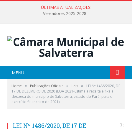
ÚLTIMAS ATUALIZAÇÕES:
Vereadores 2025-2028
MENU
»
»
»
Home
Publicações Oficiais
Leis
LEI Nº 1486/2020, DE
17 DE DEZEMBRO DE 2020 (LOA 2021-Estima a receita e fixa a
despesa do município de Salvaterra, estado do Pará, para o
exercício financeiro de 2021)
LEI Nº 1486/2020, DE 17 DE
0