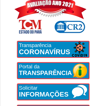
Transparência
CORONAVÍRUS
Portal da
TRANSPARÊNCIA
Solicitar
INFORMAÇÕES