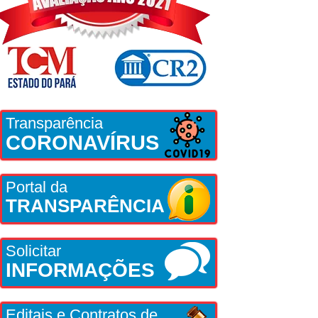
Transparência
CORONAVÍRUS
Portal da
TRANSPARÊNCIA
Solicitar
INFORMAÇÕES
Editais e Contratos de