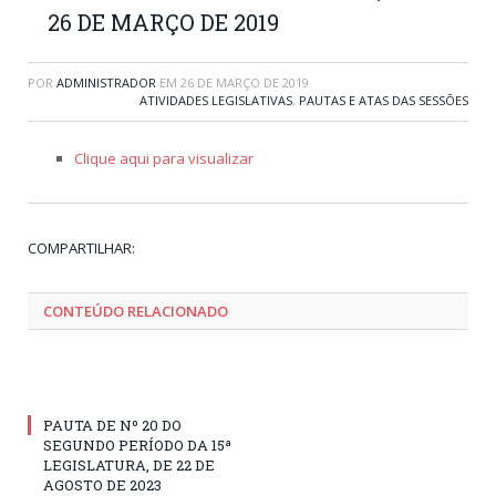
26 DE MARÇO DE 2019
POR
ADMINISTRADOR
EM
26 DE MARÇO DE 2019
ATIVIDADES LEGISLATIVAS
,
PAUTAS E ATAS DAS SESSÕES
Clique aqui para visualizar
Tw
Fa
Go
Pi
Li
Tu
Em
COMPARTILHAR:
CONTEÚDO RELACIONADO
PAUTA DE Nº 20 DO
SEGUNDO PERÍODO DA 15ª
LEGISLATURA, DE 22 DE
AGOSTO DE 2023