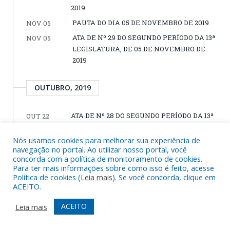
2019
PAUTA DO DIA 05 DE NOVEMBRO DE 2019
NOV 05
ATA DE Nº 29 DO SEGUNDO PERÍODO DA 13ª
NOV 05
LEGISLATURA, DE 05 DE NOVEMBRO DE
2019
OUTUBRO, 2019
ATA DE Nº 28 DO SEGUNDO PERÍODO DA 13ª
OUT 22
LEGISLATURA, DE 22 DE OUTUBRO DE 2019
Nós usamos cookies para melhorar sua experiência de
ATA DE Nº 27 DO SEGUNDO PERÍODO DA 13ª
OUT 22
navegação no portal. Ao utilizar nosso portal, você
LEGISLATURA, DE 22 DE OUTUBRO DE 2019
concorda com a política de monitoramento de cookies.
Para ter mais informações sobre como isso é feito, acesse
PAUTA DO DIA 22 DE OUTUBRO DE 2019
OUT 22
Política de cookies (
Leia mais
). Se você concorda, clique em
ATA DE Nº 26 DO SEGUNDO PERÍODO DA 13ª
OUT 08
ACEITO.
LEGISLATURA, DE 08 DE OUTUBRO DE 2019
ACEITO
Leia mais
PAUTA DO DIA 08 DE OUTUBRO DE 2019
OUT 08
ATA DE Nº 25 DO SEGUNDO PERÍODO DA 13ª
OUT 01