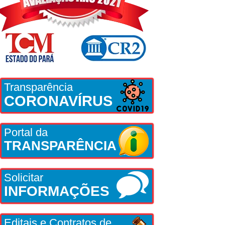
Transparência
CORONAVÍRUS
Portal da
TRANSPARÊNCIA
Solicitar
INFORMAÇÕES
Editais e Contratos de